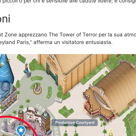
iccoli o per chi è sensibile alle cadute libere; è consiglia
ni
ight Zone apprezzano The Tower of Terror per la sua atmo
neyland Paris,” afferma un visitatore entusiasta.