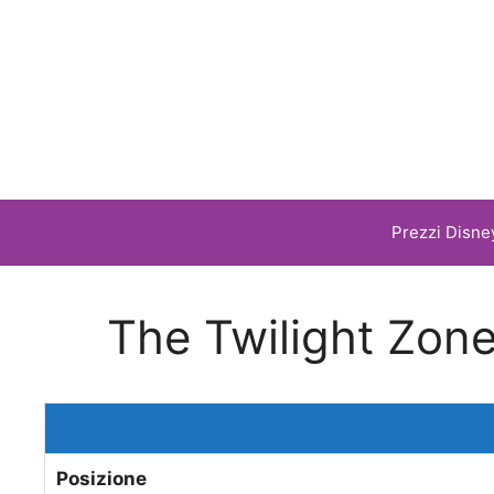
Vai
al
contenuto
Prezzi Disne
The Twilight Zone
Posizione