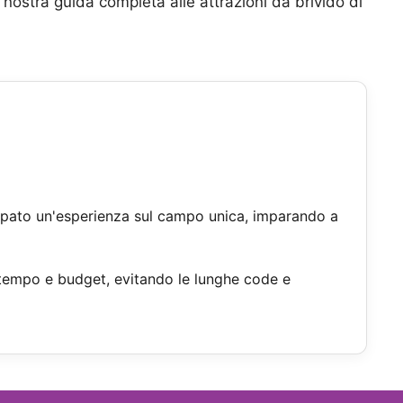
a nostra guida completa alle attrazioni da brivido di
iluppato un'esperienza sul campo unica, imparando a
are tempo e budget, evitando le lunghe code e