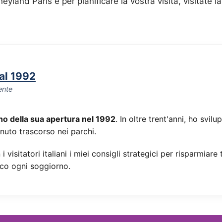
yland Paris e per pianificare la vostra visita, visitate l
dal 1992
ente
rno della sua apertura nel 1992
. In oltre trent'anni, ho sv
inuto trascorso nei parchi.
i visitatori italiani i miei consigli strategici per risparmi
co ogni soggiorno.