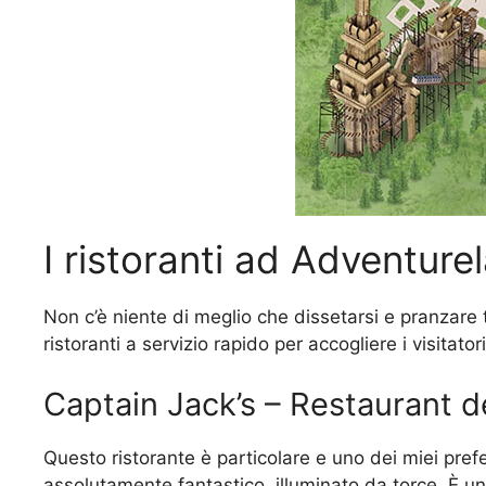
I ristoranti ad Adventure
Non c’è niente di meglio che dissetarsi e pranzare t
ristoranti a servizio rapido per accogliere i visitator
Captain Jack’s – Restaurant d
Questo ristorante è particolare e uno dei miei prefer
assolutamente fantastico, illuminato da torce. È u