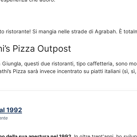
sto ristorante! Si mangia nelle strade di Agrabah. È tot
i’s Pizza Outpost
la Giungla, questi due ristoranti, tipo caffetteria, sono m
i’s Pizza sarà invece incentrato su piatti italiani (sì, sì,
dal 1992
ente
rno della sua apertura nel 1992
. In oltre trent'anni, ho sv