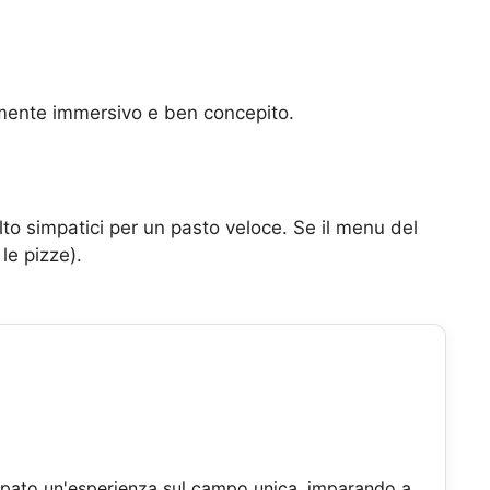
almente immersivo e ben concepito.
olto simpatici per un pasto veloce. Se il menu del
 le pizze).
iluppato un'esperienza sul campo unica, imparando a