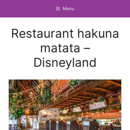
Vai
Menu
al
contenuto
Restaurant hakuna
matata –
Disneyland