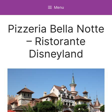
Vai
Menu
al
contenuto
Pizzeria Bella Notte
– Ristorante
Disneyland