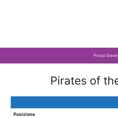
Vai
al
contenuto
Prezzi Disne
Pirates of t
Posizione