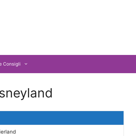
e Consigli
isneyland
ierland