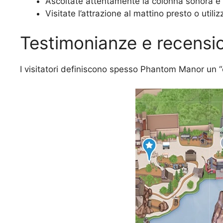
Ascoltate attentamente la colonna sonora e 
Visitate l’attrazione al mattino presto o util
Testimonianze e recensio
I visitatori definiscono spesso Phantom Manor un “c