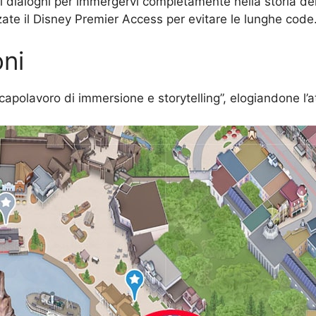
i dialoghi per immergervi completamente nella storia d
izzate il Disney Premier Access per evitare le lunghe code
ni
apolavoro di immersione e storytelling”, elogiandone l’at