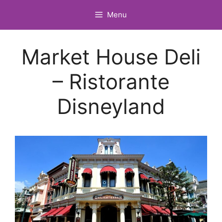
Vai
Menu
al
contenuto
Market House Deli
– Ristorante
Disneyland